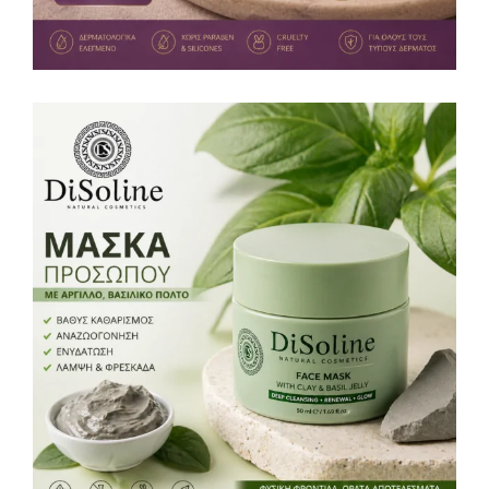
Μάσκα Προσώπου με Βασιλικό Πολτό &
Άργιλο 50ml
Καθαρισμός προσώπου
12,00
€