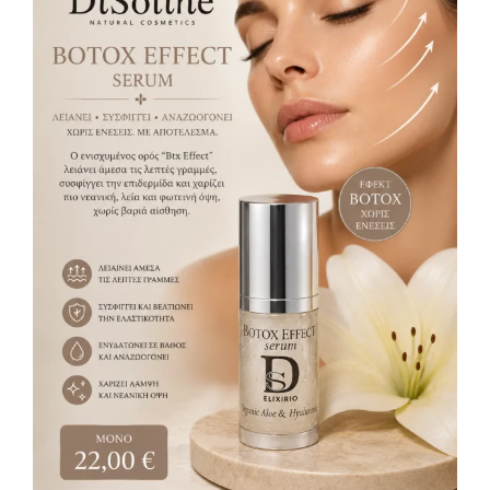
Serum Btx Effect 30ml
Serum
22,00
€