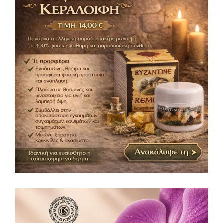
Βυζαντινή Κεραλοιφή 50ml
Κεραλοιφές
14,00
€