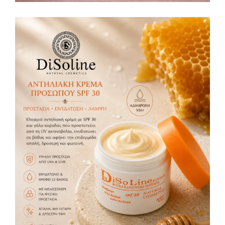
Αντηλιακή Κρέμα Προσώπου SPF 30 50ml
Αντιηλιακή προστασία
Κρέμες
,
16,00
€