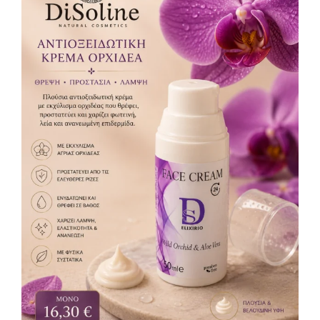
Αντιοξειδωτική Κρέμα Όρχιδέα 50ml
Κρέμες
16,30
€