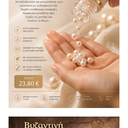
Pearls Serum 30ml
Serum
23,80
€