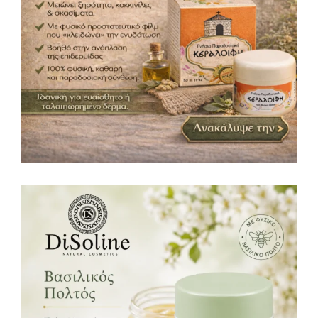
13,80
€
24h Κρέμα Προσώπου με Βασιλικό Πολτό
50ml
Κρέμες
14,00
€