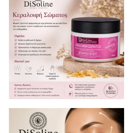
Κεραλοιφή Σώματος 250ml
Κεραλοιφές
Περιποίηση σώματος
,
35,00
€
ΔΩΡΕΆΝ ΜΕΤΑΦΟΡΙΚΆ (+35€)!