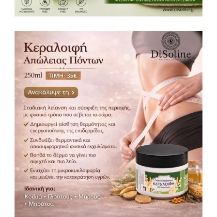
Κεραλοιφή Απώλειας Πόντων 250ml
Κεραλοιφές
Περιποίηση σώματος
,
35,00
€
ΔΩΡΕΆΝ ΜΕΤΑΦΟΡΙΚΆ (+35€)!