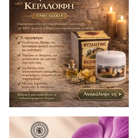
Βυζαντινή Κεραλοιφή 50ml
Κεραλοιφές
14,00
€