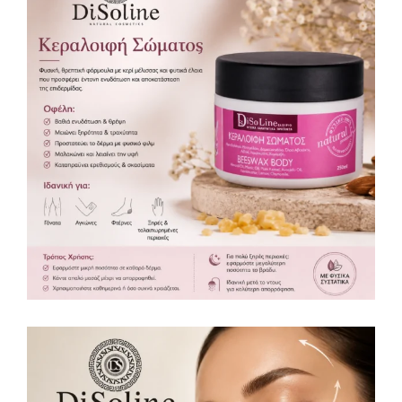
Κεραλοιφή Σώματος 250ml
Κεραλοιφές
Περιποίηση σώματος
,
35,00
€
ΔΩΡΕΆΝ ΜΕΤΑΦΟΡΙΚΆ (+35€)!