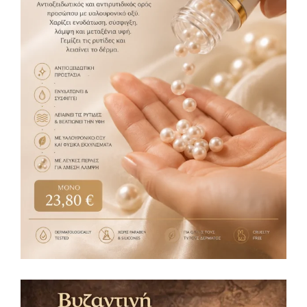
Pearls Serum 30ml
Serum
23,80
€