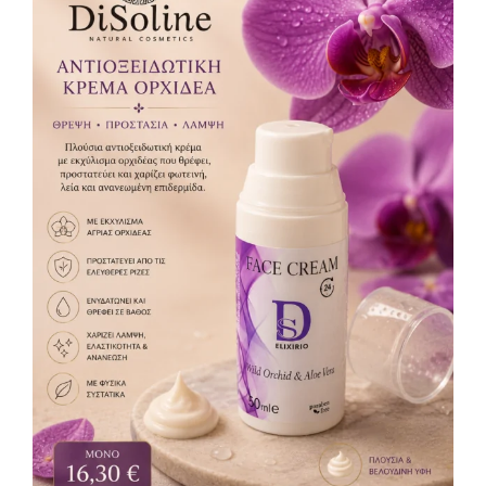
Αντιοξειδωτική Κρέμα Όρχιδέα 50ml
Κρέμες
16,30
€