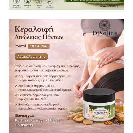
Κεραλοιφή Απώλειας Πόντων 250ml
Κεραλοιφές
Περιποίηση σώματος
,
35,00
€
ΔΩΡΕΆΝ ΜΕΤΑΦΟΡΙΚΆ (+35€)!