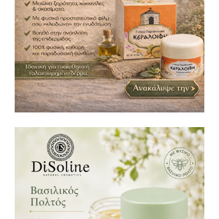
13,80
€
24h Κρέμα Προσώπου με Βασιλικό Πολτό
50ml
Κρέμες
14,00
€