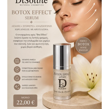
Serum Btx Effect 30ml
Serum
22,00
€