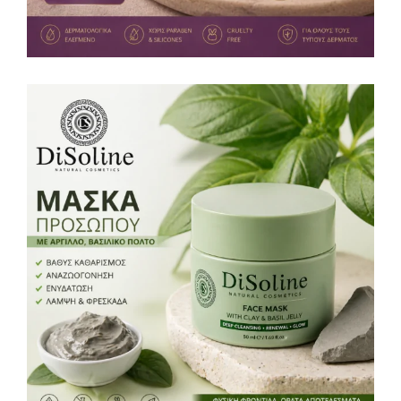
Μάσκα Προσώπου με Βασιλικό Πολτό &
Άργιλο 50ml
Καθαρισμός προσώπου
12,00
€