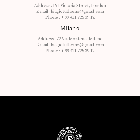
Address:
191 Victoria Street, London
E-mail:
biagiottitheme@gmail.com
Phone :
+ 99 411 725 39 12
Milano
Address:
72 Via Montena, Milano
E-mail:
biagiottitheme@gmail.com
Phone :
+ 99 411 725 39 12