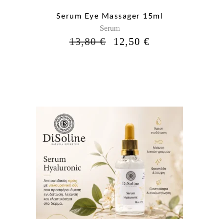
Serum Eye Massager 15ml
Serum
Η
Η
13,80
€
12,50
€
ΑΡΧΙΚΉ
ΤΡΈΧΟΥΣΑ
ΤΙΜΉ
ΤΙΜΉ
ΕΊΝΑΙ:
ΕΊΝΑΙ:
13,80 €.
12,50 €.