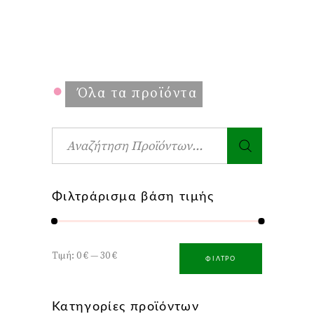
•
Όλα τα προϊόντα
Αναζήτηση
για:
Φιλτράρισμα βάση τιμής
Ελάχιστη
Μέγιστη
Τιμή:
0 €
—
30 €
ΦΊΛΤΡΟ
τιμή
τιμή
Κατηγορίες προϊόντων