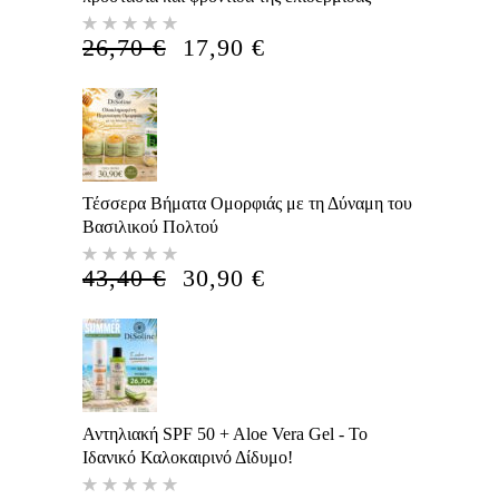
Βαθμολογήθηκε
με
5.00
Η
Η
26,70
€
17,90
€
από 5
ΑΡΧΙΚΉ
ΤΡΈΧΟΥΣΑ
ΤΙΜΉ
ΤΙΜΉ
ΕΊΝΑΙ:
ΕΊΝΑΙ:
26,70 €.
17,90 €.
Τέσσερα Βήματα Ομορφιάς με τη Δύναμη του
Βασιλικού Πολτού
Βαθμολογήθηκε
με
5.00
Η
Η
43,40
€
30,90
€
από 5
ΑΡΧΙΚΉ
ΤΡΈΧΟΥΣΑ
ΤΙΜΉ
ΤΙΜΉ
ΕΊΝΑΙ:
ΕΊΝΑΙ:
43,40 €.
30,90 €.
Αντηλιακή SPF 50 + Aloe Vera Gel - Το
Ιδανικό Καλοκαιρινό Δίδυμο!
Βαθμολογήθηκε