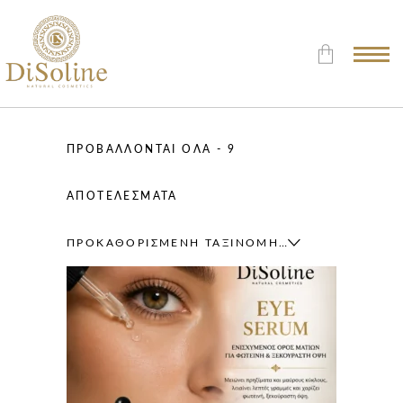
Δεν υπάρχουν προϊόντα στο
Καλάθι.
ΠΡΟΒΆΛΛΟΝΤΑΙ ΌΛΑ - 9
ΑΠΟΤΕΛΈΣΜΑΤΑ
ΠΡΟΚΑΘΟΡΙΣΜΈΝΗ ΤΑΞΙΝΌΜΗΣΗ