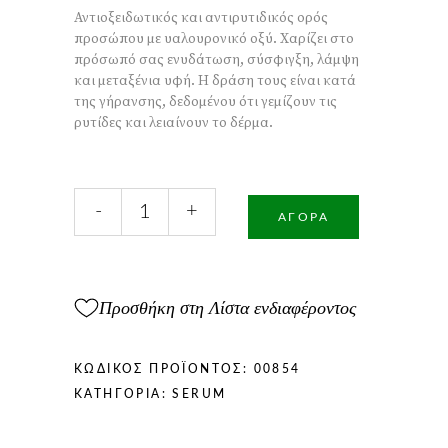
Αντιοξειδωτικός και αντιρυτιδικός ορός
προσώπου με υαλουρονικό οξύ. Χαρίζει στο
πρόσωπό σας ενυδάτωση, σύσφιγξη, λάμψη
και μεταξένια υφή. Η δράση τους είναι κατά
της γήρανσης, δεδομένου ότι γεμίζουν τις
ρυτίδες και λειαίνουν το δέρμα.
Pearls
-
+
Serum
ΑΓΟΡΆ
30ml
ποσότητα
Προσθήκη στη Λίστα ενδιαφέροντος
ΚΩΔΙΚΌΣ ΠΡΟΪΌΝΤΟΣ:
00854
ΚΑΤΗΓΟΡΊΑ:
SERUM