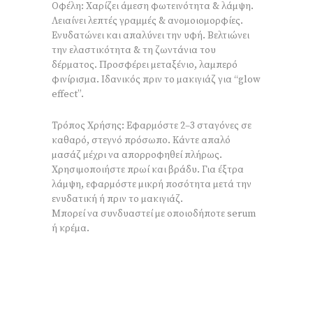
Οφέλη: Χαρίζει άμεση φωτεινότητα & λάμψη.
Λειαίνει λεπτές γραμμές & ανομοιομορφίες.
Ενυδατώνει και απαλύνει την υφή. Βελτιώνει
την ελαστικότητα & τη ζωντάνια του
δέρματος. Προσφέρει μεταξένιο, λαμπερό
φινίρισμα. Ιδανικός πριν το μακιγιάζ για “glow
effect”.
Τρόπος Χρήσης: Εφαρμόστε 2–3 σταγόνες σε
καθαρό, στεγνό πρόσωπο. Κάντε απαλό
μασάζ μέχρι να απορροφηθεί πλήρως.
Χρησιμοποιήστε πρωί και βράδυ. Για έξτρα
λάμψη, εφαρμόστε μικρή ποσότητα μετά την
ενυδατική ή πριν το μακιγιάζ.
Μπορεί να συνδυαστεί με οποιοδήποτε serum
ή κρέμα.