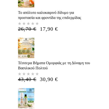
Το απόλυτο καλοκαιρινό δίδυμο για
προστασία και φροντίδα της επιδερμίδας
Βαθμολογήθηκε
με
5.00
Η
Η
26,70
€
17,90
€
από 5
ΑΡΧΙΚΉ
ΤΡΈΧΟΥΣΑ
ΤΙΜΉ
ΤΙΜΉ
ΕΊΝΑΙ:
ΕΊΝΑΙ:
26,70 €.
17,90 €.
Τέσσερα Βήματα Ομορφιάς με τη Δύναμη του
Βασιλικού Πολτού
Βαθμολογήθηκε
με
5.00
Η
Η
43,40
€
30,90
€
από 5
ΑΡΧΙΚΉ
ΤΡΈΧΟΥΣΑ
ΤΙΜΉ
ΤΙΜΉ
ΕΊΝΑΙ:
ΕΊΝΑΙ:
43,40 €.
30,90 €.