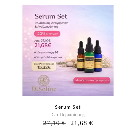
Serum Set
Σετ Περιποίησης
Η
Η
27,10
€
21,68
€
ΑΡΧΙΚΉ
ΤΡΈΧΟΥΣΑ
ΤΙΜΉ
ΤΙΜΉ