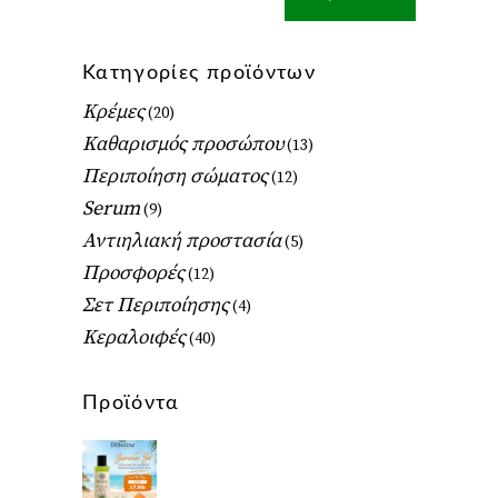
τιμή
τιμή
Κατηγορίες προϊόντων
Κρέμες
(20)
Καθαρισμός προσώπου
(13)
Περιποίηση σώματος
(12)
Serum
(9)
Αντιηλιακή προστασία
(5)
Προσφορές
(12)
Σετ Περιποίησης
(4)
Κεραλοιφές
(40)
Προϊόντα