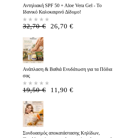
Αντηλιακή SPF 50 + Aloe Vera Gel - Το
Ιδανικό Καλοκαιρινό Δίδυμο!
Βαθμολογήθηκε
με
5.00
Η
Η
32,70
€
26,70
€
από 5
ΑΡΧΙΚΉ
ΤΡΈΧΟΥΣΑ
ΤΙΜΉ
ΤΙΜΉ
ΕΊΝΑΙ:
ΕΊΝΑΙ:
32,70 €.
26,70 €.
Ανάπλαση & Βαθιά Ενυδάτωση για τα Πόδια
σας
Βαθμολογήθηκε
με
5.00
Η
Η
19,50
€
11,90
€
από 5
ΑΡΧΙΚΉ
ΤΡΈΧΟΥΣΑ
ΤΙΜΉ
ΤΙΜΉ
ΕΊΝΑΙ:
ΕΊΝΑΙ:
19,50 €.
11,90 €.
Συνδυασμός αποκατάστασης Κηλίδων,