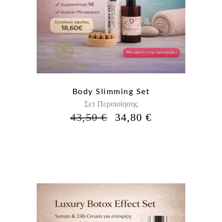
Body Slimming Set
Σετ Περιποίησης
Η
Η
43,50
€
34,80
€
ΑΡΧΙΚΉ
ΤΡΈΧΟΥΣΑ
ΤΙΜΉ
ΤΙΜΉ
ΕΊΝΑΙ:
ΕΊΝΑΙ:
43,50 €.
34,80 €.