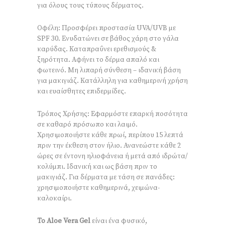
για όλους τους τύπους δέρματος.
Οφέλη: Προσφέρει προστασία UVA/UVB με
SPF 30. Ενυδατώνει σε βάθος χάρη στο γάλα
καρύδας. Καταπραΰνει ερεθισμούς &
ξηρότητα. Αφήνει το δέρμα απαλό και
φωτεινό. Μη λιπαρή σύνθεση – ιδανική βάση
για μακιγιάζ. Κατάλληλη για καθημερινή χρήση
και ευαίσθητες επιδερμίδες.
Τρόπος Χρήσης: Εφαρμόστε επαρκή ποσότητα
σε καθαρό πρόσωπο και λαιμό.
Χρησιμοποιήστε κάθε πρωί, περίπου 15 λεπτά
πριν την έκθεση στον ήλιο. Ανανεώστε κάθε 2
ώρες σε έντονη ηλιοφάνεια ή μετά από ιδρώτα/
κολύμπι. Ιδανική και ως βάση πριν το
μακιγιάζ. Για δέρματα με τάση σε πανάδες:
χρησιμοποιήστε καθημερινά, χειμώνα-
καλοκαίρι.
Το Aloe Vera Gel
είναι ένα φυσικό,