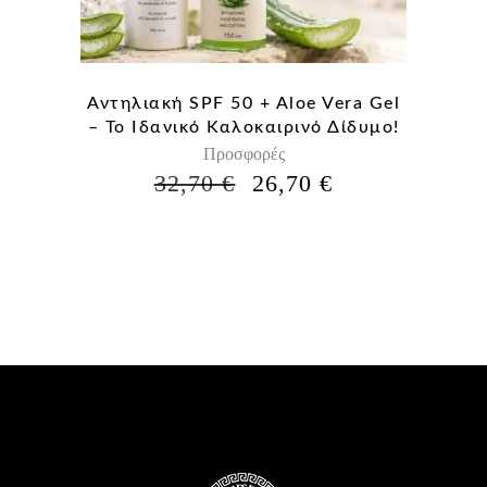
Αντηλιακή SPF 50 + Aloe Vera Gel
– Το Ιδανικό Καλοκαιρινό Δίδυμο!
Προσφορές
Η
Η
32,70
€
26,70
€
ΑΡΧΙΚΉ
ΤΡΈΧΟΥΣΑ
ΤΙΜΉ
ΤΙΜΉ
ΕΊΝΑΙ:
ΕΊΝΑΙ:
32,70 €.
26,70 €.