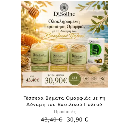
Τέσσερα Βήματα Ομορφιάς με τη
Δύναμη του Βασιλικού Πολτού
Προσφορές
Η
Η
43,40
€
30,90
€
ΑΡΧΙΚΉ
ΤΡΈΧΟΥΣΑ