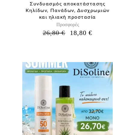
Συνδυασμός αποκατάστασης
Κηλίδων, Πανάδων, Δυσχρωμιών
και ηλιακή προστασία
Προσφορές
Η
Η
26,80
€
18,80
€
ΑΡΧΙΚΉ
ΤΡΈΧΟΥΣΑ
ΤΙΜΉ
ΤΙΜΉ
ΕΊΝΑΙ:
ΕΊΝΑΙ:
26,80 €.
18,80 €.