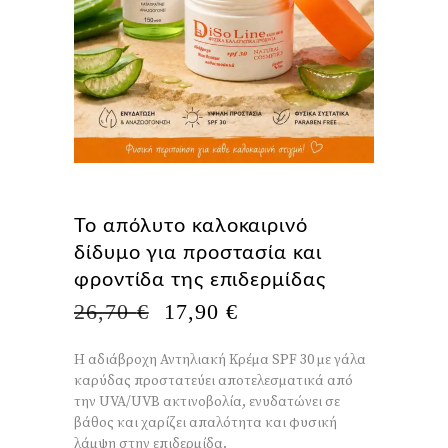
Το απόλυτο καλοκαιρινό
δίδυμο για προστασία και
φροντίδα της επιδερμίδας
Η
Η
26,70
€
17,90
€
ΑΡΧΙΚΉ
ΤΡΈΧΟΥΣΑ
ΤΙΜΉ
ΤΙΜΉ
Η αδιάβροχη Αντηλιακή Κρέμα SPF 30 με γάλα
ΕΊΝΑΙ:
ΕΊΝΑΙ:
καρύδας προστατεύει αποτελεσματικά από
26,70 €.
17,90 €.
την UVA/UVB ακτινοβολία, ενυδατώνει σε
βάθος και χαρίζει απαλότητα και φυσική
λάμψη στην επιδερμίδα.