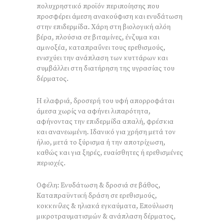
πολυχρηστικό προϊόν περιποίησης που
προσφέρει άμεση ανακούφιση και ενυδάτωση
στην επιδερμίδα. Χάρη στη βιολογική αλόη
βέρα, πλούσια σε βιταμίνες, ένζυμα και
αμινοξέα, καταπραΰνει τους ερεθισμούς,
ενισχύει την ανάπλαση των κυττάρων και
συμβάλλει στη διατήρηση της υγρασίας του
δέρματος.
Η ελαφριά, δροσερή του υφή απορροφάται
άμεσα χωρίς να αφήνει λιπαρότητα,
αφήνοντας την επιδερμίδα απαλή, φρέσκια
και ανανεωμένη. Ιδανικό για χρήση μετά τον
ήλιο, μετά το ξύρισμα ή την αποτρίχωση,
καθώς και για ξηρές, ευαίσθητες ή ερεθισμένες
περιοχές.
Οφέλη: Ενυδάτωση & δροσιά σε βάθος,
Καταπραϋντική δράση σε ερεθισμούς,
κοκκινίλες & ηλιακά εγκαύματα, Επούλωση
μικροτραυματισμών & ανάπλαση δέρματος,