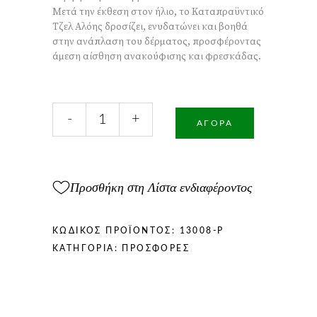
Μετά την έκθεση στον ήλιο, το Καταπραϋντικό
Τζελ Αλόης δροσίζει, ενυδατώνει και βοηθά
στην ανάπλαση του δέρματος, προσφέροντας
άμεση αίσθηση ανακούφισης και φρεσκάδας.
Το
-
+
απόλυτο
ΑΓΟΡΆ
καλοκαιρινό
δίδυμο
για
προστασία
Προσθήκη στη Λίστα ενδιαφέροντος
και
φροντίδα
της
ΚΩΔΙΚΌΣ ΠΡΟΪΌΝΤΟΣ:
13008-P
επιδερμίδας
ΚΑΤΗΓΟΡΊΑ:
ΠΡΟΣΦΟΡΈΣ
ποσότητα