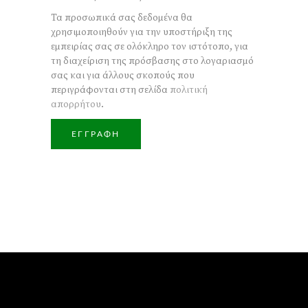
Τα προσωπικά σας δεδομένα θα
χρησιμοποιηθούν για την υποστήριξη της
εμπειρίας σας σε ολόκληρο τον ιστότοπο, για
τη διαχείριση της πρόσβασης στο λογαριασμό
σας και για άλλους σκοπούς που
περιγράφονται στη σελίδα
πολιτική
απορρήτου
.
ΕΓΓΡΑΦΉ