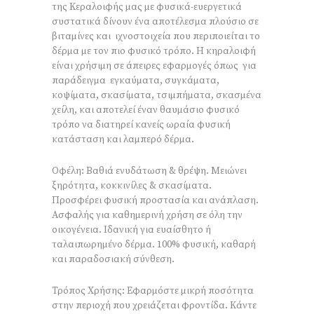
της Κεραλοιφής μας με φυσικά-ευεργετικά
συστατικά δίνουν ένα αποτέλεσμα πλούσιο σε
βιταμίνες και ιχνοστοιχεία που περιποιείται το
δέρμα με τον πιο φυσικό τρόπο. Η κηραλοιφή
είναι χρήσιμη σε άπειρες εφαρμογές όπως για
παράδειγμα εγκαύματα, συγκάματα,
κοψίματα, σκασίματα, τσιμπήματα, σκασμένα
χείλη, και αποτελεί έναν θαυμάσιο φυσικό
τρόπο να διατηρεί κανείς ωραία φυσική
κατάσταση και λαμπερό δέρμα.
Οφέλη: Βαθιά ενυδάτωση & θρέψη. Μειώνει
ξηρότητα, κοκκινίλες & σκασίματα.
Προσφέρει φυσική προστασία και ανάπλαση.
Ασφαλής για καθημερινή χρήση σε όλη την
οικογένεια. Ιδανική για ευαίσθητο ή
ταλαιπωρημένο δέρμα. 100% φυσική, καθαρή
και παραδοσιακή σύνθεση.
Τρόπος Χρήσης: Εφαρμόστε μικρή ποσότητα
στην περιοχή που χρειάζεται φροντίδα. Κάντε