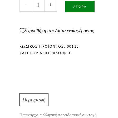
Βυζαντινή
-
+
Κεραλοιφή
ΑΓΟΡΆ
50ml
ποσότητα
Προσθήκη στη Λίστα ενδιαφέροντος
ΚΩΔΙΚΌΣ ΠΡΟΪΌΝΤΟΣ:
00115
ΚΑΤΗΓΟΡΊΑ:
ΚΕΡΑΛΟΙΦΈΣ
Περιγραφή
Η πανάρχαια ελληνική παραδοσιακή συνταγή