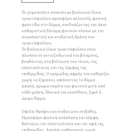
Το χειροποίητο σαπούνι με βιολογικό έλαιο
τριαντάφυλλου προσφέρει πολυτελή, φυσική
φροντίδα στο δέρμα, συνδυάζοντας την ήπια
καθαριστική δύναμη φυτικών ελαίων με την
αναπλαστική και ενυδατική δράση του
τριαντάφυλλου.
Το βιολογικό έλαιο τριαντάφυλλου είναι
πλούσιο σε αντιοξειδωτικά και βιταμίνες,
βοηθώντας στη βελτίωση του τόνου, της
ελαστικότητας και της λάμψης της
επιδερμίδας. Ο κρεμώδης αφρός του καθαρίζει
χωρίς να ξηραίνει, αφήνοντας το δέρμα
απαλό, αρωματισμένο και φωτεινό μετά από
κάθε χρήση. Ιδανικό για ευαίσθητο, ξηρό ή
ώριμο δέρμα.
Οφέλη: Θρέφει και ενυδατώνει σε βάθος.
Προσφέρει φυσική ανάπλαση και λάμψη.
Βελτιώνει την ελαστικότητα και την υφή της
επιδερμίδας. Απαλός καθαρισμός χωρίς