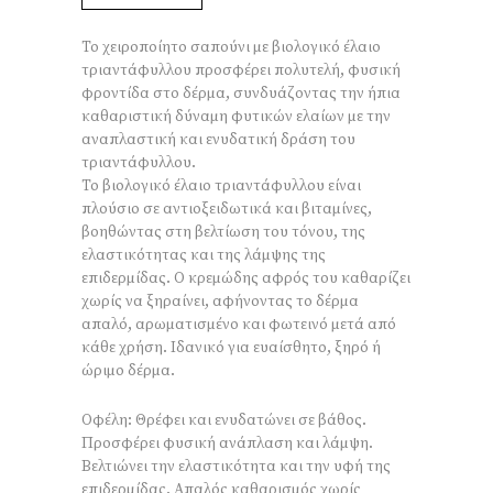
Το χειροποίητο σαπούνι με βιολογικό έλαιο
τριαντάφυλλου προσφέρει πολυτελή, φυσική
φροντίδα στο δέρμα, συνδυάζοντας την ήπια
καθαριστική δύναμη φυτικών ελαίων με την
αναπλαστική και ενυδατική δράση του
τριαντάφυλλου.
Το βιολογικό έλαιο τριαντάφυλλου είναι
πλούσιο σε αντιοξειδωτικά και βιταμίνες,
βοηθώντας στη βελτίωση του τόνου, της
ελαστικότητας και της λάμψης της
επιδερμίδας. Ο κρεμώδης αφρός του καθαρίζει
χωρίς να ξηραίνει, αφήνοντας το δέρμα
απαλό, αρωματισμένο και φωτεινό μετά από
κάθε χρήση. Ιδανικό για ευαίσθητο, ξηρό ή
ώριμο δέρμα.
Οφέλη: Θρέφει και ενυδατώνει σε βάθος.
Προσφέρει φυσική ανάπλαση και λάμψη.
Βελτιώνει την ελαστικότητα και την υφή της
επιδερμίδας. Απαλός καθαρισμός χωρίς