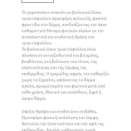
Το χειροποίητο σαπούνι με βιολογικό έλαιο
τριαντάφυλλου προσφέρει πολυτελή, φυσική
φροντίδα στο δέρμα, συνδυάζοντας την ήπια
καθαριστική δύναμη φυτικών ελαίων με την
αναπλαστική και ενυδατική δράση του
τριαντάφυλλου.
Το βιολογικό έλαιο τριαντάφυλλου είναι
πλούσιο σε αντιοξειδωτικά και βιταμίνες,
βοηθώντας στη βελτίωση του τόνου, της
ελαστικότητας και της λάμψης της
επιδερμίδας. Ο κρεμώδης αφρός του καθαρίζει
χωρίς να ξηραίνει, αφήνοντας το δέρμα
απαλό, αρωματισμένο και φωτεινό μετά από
κάθε χρήση. Ιδανικό για ευαίσθητο, ξηρό ή
ώριμο δέρμα.
Οφέλη: Θρέφει και ενυδατώνει σε βάθος.
Προσφέρει φυσική ανάπλαση και λάμψη.
Βελτιώνει την ελαστικότητα και την υφή της
επιδερμίδας. Απαλός καθαρισμός χωρίς