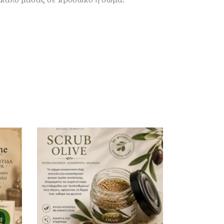
 απαλό μασάζ σε πρόσωπο ή σώμα.