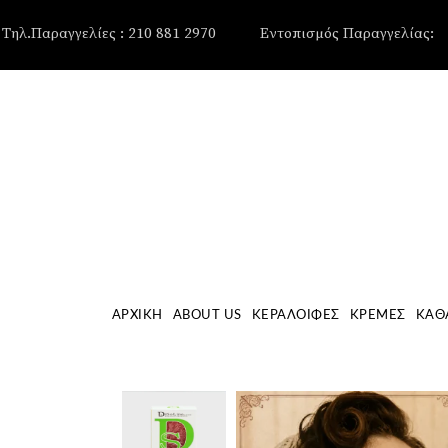
, , , , ,
Τηλ.Παραγγελίες : 210 881 2970
Εντοπισμός Παραγγελίας:
ΑΡΧΙΚΉ
ABOUT US
ΚΕΡΑΛΟΙΦΈΣ
ΚΡΈΜΕΣ
ΚΑΘ