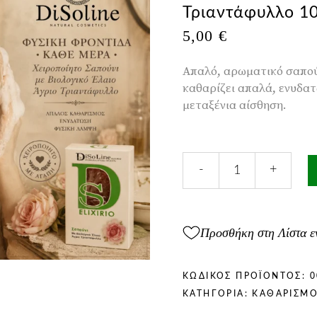
Τριαντάφυλλο 1
5,00
€
Απαλό, αρωματικό σαπού
καθαρίζει απαλά, ενυδατώ
μεταξένια αίσθηση.
Χειροποιήτο
-
+
Σαπούνι
με
Βιολογικό
Έλαιο
Προσθήκη στη Λίστα ε
Άγριο
Τριαντάφυλλο
100gr
ΚΩΔΙΚΌΣ ΠΡΟΪΌΝΤΟΣ:
0
ποσότητα
ΚΑΤΗΓΟΡΊΑ:
ΚΑΘΑΡΙΣΜ