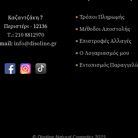
Τρόποι Πληρωμής
Καζαντζάκη 7
•
Περιστέρι - 12136
Μέθοδοι Αποστολής
•
Τ.: 210 8812970
Επιστροφές Αλλαγές
•
mail:
info@disoline.gr
Ο Λογαριασμός μου
•
Εντοπισμός Παραγγελί
•
© Disoline Natural Cosmetics 2025