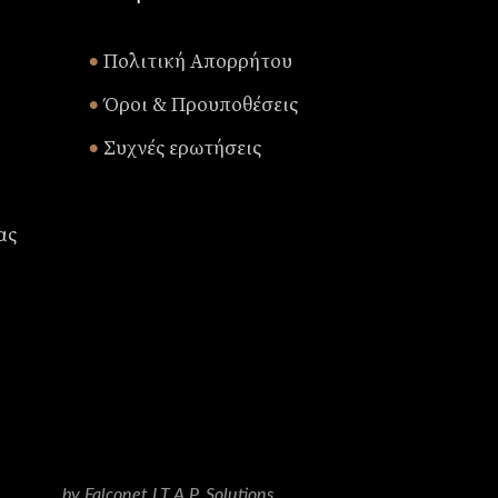
Πολιτική Απορρήτου
•
Όροι & Προυποθέσεις
•
Συχνές ερωτήσεις
•
ας
by Falconet I.T.A.P. Solutions.