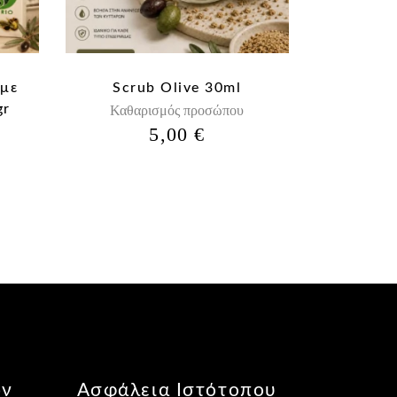
 με
Scrub Olive 30ml
gr
Καθαρισμός προσώπου
5,00
€
ών
Ασφάλεια Ιστότοπου