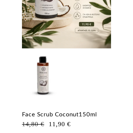
Face Scrub Coconut150ml
Η
Η
14,80
€
11,90
€
ΑΡΧΙΚΉ
ΤΡΈΧΟΥΣΑ