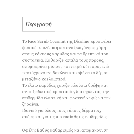
Περιγραφή
Το Face Scrub Coconut της Disoline προσφέρει
φυσική απολέπιση και αναζωογόνηση χάρη
στους κόκκους καρύδας και τα θρεπτικά του
συστατικά. Καθαρίζει απαλά τους πόρους,
απομακρύνει ρύπους και νεκρά κύτταρα, ενώ
ταυτόχρονα ενυδατώνει και αφήνει το δέρμα
μεταξένιο και λαμπερό.
Το έλαιο καρύδας χαρίζει πλούσια θρέψη και
αντιοξειδωτική προστασία, διατηρώντας την
επιδερμίδα ελαστική και φωτεινή χωρίς να την
ξηραίνει.
Ιδανικό για όλους τους τύπους δέρματος,
ακόμη και για τις πιο ευαίσθητες επιδερμίδες.
Οφέλη: Βαθύς καθαρισμός και απομάκρυνση