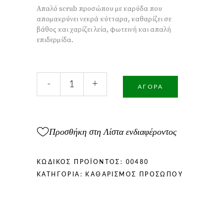
ΤΙΜΉ
ΤΙΜΉ
Απαλό scrub προσώπου με καρύδα που
ΕΊΝΑΙ:
ΕΊΝΑΙ:
απομακρύνει νεκρά κύτταρα, καθαρίζει σε
14,80 €.
11,90 €.
βάθος και χαρίζει λεία, φωτεινή και απαλή
επιδερμίδα.
Face
-
+
Scrub
ΑΓΟΡΆ
Coconut150ml
ποσότητα
Προσθήκη στη Λίστα ενδιαφέροντος
ΚΩΔΙΚΌΣ ΠΡΟΪΌΝΤΟΣ:
00480
ΚΑΤΗΓΟΡΊΑ:
ΚΑΘΑΡΙΣΜΌΣ ΠΡΟΣΏΠΟΥ