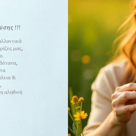
σης !!!
καλλυντικά
ρίζες μας,
ο.
 βότανα,
ατα
λεια &
,
 η αληθινή