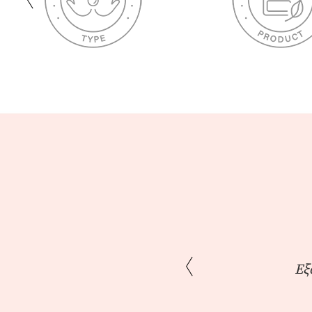
ίες ... με τα προϊόντα
Εξ
 !!!