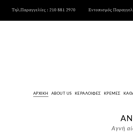
, , , , ,
Τηλ.Παραγγελίες : 210 881 2970
Εντοπισμός Παραγγελ
ΑΡΧΙΚΉ
ABOUT US
ΚΕΡΑΛΟΙΦΈΣ
ΚΡΈΜΕΣ
ΚΑΘ
ΑΝ
Αγνή αί