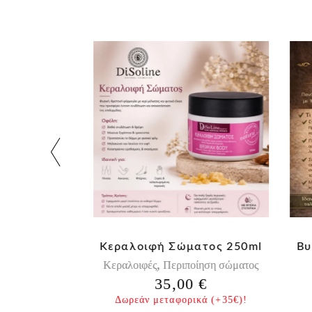
οσιακή
Κεραλοιφή Σώματος 250ml
Βυζ
,
Κεραλοιφές
Περιποίηση σώματος
50ml
35,00
€
ς
€
Δωρεάν μεταφορικά (+35€)!