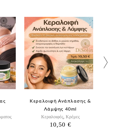
ς
Κεραλοιφή Ανάπλασης &
Κεραλο
Λάμψης 40ml
Μαύρα 
,
ατος
Κεραλοιφές
Κρέμες
Καθαρισμός
10,50
€