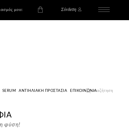
, , , , ,
, , , , ,
ιασμός μου:
Σύνδεση
 προϊόντα στο
Αναζήτηση
SERUM
ΑΝΤΙΗΛΙΑΚΉ ΠΡΟΣΤΑΣΊΑ
ΕΠΙΚΟΙΝΩΝΊΑ
ΦΙΑ
 η φύση!