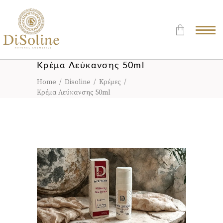
Κρέμα Λεύκανσης 50ml
Δεν υπάρχουν προϊόντα στο
Καλάθι.
Home
/
Disoline
/
Κρέμες
/
Κρέμα Λεύκανσης 50ml