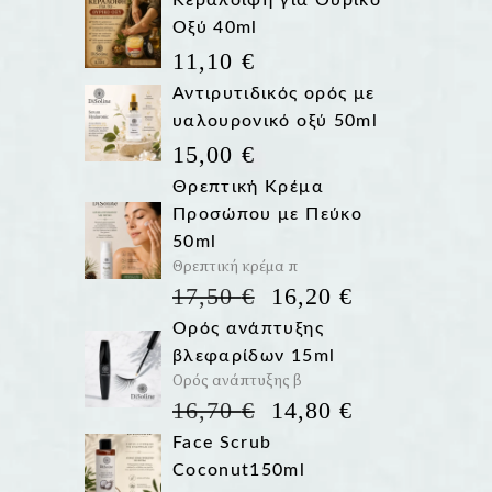
Κεραλοιφή για Ουρικό
Οξύ 40ml
11,10
€
Αντιρυτιδικός ορός με
υαλουρονικό οξύ 50ml
15,00
€
Θρεπτική Κρέμα
Προσώπου με Πεύκο
50ml
Θρεπτική κρέμα π
Η
Η
17,50
€
16,20
€
ΑΡΧΙΚΉ
ΤΡΈΧΟΥΣΑ
Ορός ανάπτυξης
ΤΙΜΉ
ΤΙΜΉ
βλεφαρίδων 15ml
ΕΊΝΑΙ:
ΕΊΝΑΙ:
Ορός ανάπτυξης β
17,50 €.
16,20 €.
Η
Η
16,70
€
14,80
€
ΑΡΧΙΚΉ
ΤΡΈΧΟΥΣΑ
Face Scrub
ΤΙΜΉ
ΤΙΜΉ
Coconut150ml
ΕΊΝΑΙ:
ΕΊΝΑΙ: