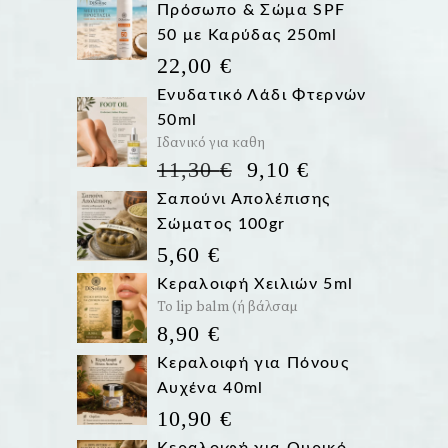
Πρόσωπο & Σώμα SPF
50 με Καρύδας 250ml
22,00
€
Ενυδατικό Λάδι Φτερνών
50ml
Ιδανικό για καθη
Η
Η
11,30
€
9,10
€
ΑΡΧΙΚΉ
ΤΡΈΧΟΥΣΑ
Σαπούνι Απολέπισης
ΤΙΜΉ
ΤΙΜΉ
Σώματος 100gr
ΕΊΝΑΙ:
ΕΊΝΑΙ:
5,60
€
11,30 €.
9,10 €.
Κεραλοιφή Χειλιών 5ml
Το lip balm (ή βάλσαμ
8,90
€
Κεραλοιφή για Πόνους
Αυχένα 40ml
10,90
€