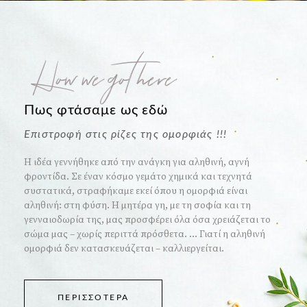
How we got here
Πως φτάσαμε ως εδώ
Επιστροφή στις ρίζες της ομορφιάς !!!
Η ιδέα γεννήθηκε από την ανάγκη για αληθινή, αγνή
φροντίδα. Σε έναν κόσμο γεμάτο χημικά και τεχνητά
συστατικά, στραφήκαμε εκεί όπου η ομορφιά είναι
αληθινή: στη φύση. Η μητέρα γη, με τη σοφία και τη
γενναιοδωρία της, μας προσφέρει όλα όσα χρειάζεται το
σώμα μας – χωρίς περιττά πρόσθετα. ... Γιατί η αληθινή
ομορφιά δεν κατασκευάζεται – καλλιεργείται.
ΠΕΡΙΣΣΌΤΕΡΑ