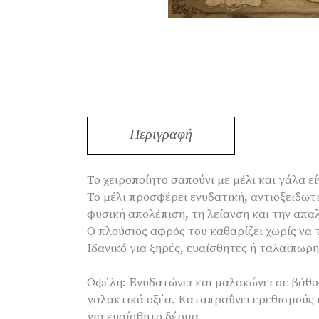
Περιγραφή
Το χειροποίητο σαπούνι με μέλι και γάλα ε
Το μέλι προσφέρει ενυδατική, αντιοξειδωτ
φυσική απολέπιση, τη λείανση και την απα
Ο πλούσιος αφρός του καθαρίζει χωρίς να 
Ιδανικό για ξηρές, ευαίσθητες ή ταλαιπωρη
Οφέλη: Ενυδατώνει και μαλακώνει σε βάθο
γαλακτικά οξέα. Καταπραΰνει ερεθισμούς 
για ευαίσθητο δέρμα