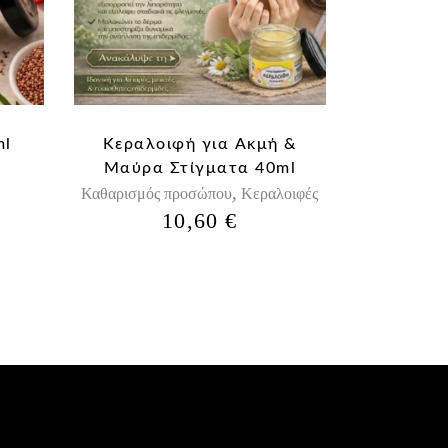
ml
Κεραλοιφή για Aκμή &
Μαύρα Στίγματα 40ml
,
Καθαρισμός προσώπου
Κεραλοιφές
10,60
€