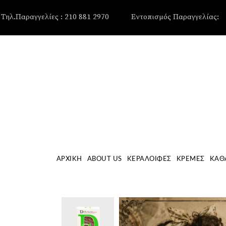
, , , , ,
Τηλ.Παραγγελίες : 210 881 2970
Εντοπισμός Παραγγελίας:
ΑΡΧΙΚΉ
ABOUT US
ΚΕΡΑΛΟΙΦΈΣ
ΚΡΈΜΕΣ
ΚΑΘ