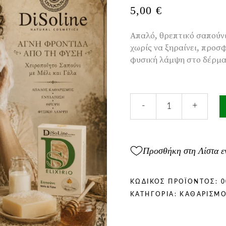
5,00
€
Απαλό, θρεπτικό σαπούνι
χωρίς να ξηραίνει, προσ
φυσική λάμψη στο δέρμα
Χειροποίητο
-
+
Σαπούνι
με
Μέλι
και
Προσθήκη στη Λίστα ε
Γάλα
100gr
ποσότητα
ΚΩΔΙΚΌΣ ΠΡΟΪΌΝΤΟΣ:
0
ΚΑΤΗΓΟΡΊΑ:
ΚΑΘΑΡΙΣΜ