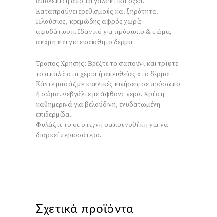
απολέπιση από τα γαλακτικά οξέα.
Καταπραΰνει ερεθισμούς και ξηρότητα.
Πλούσιος, κρεμώδης αφρός χωρίς
αφυδάτωση. Ιδανικό για πρόσωπο & σώμα,
ακόμη και για ευαίσθητο δέρμα
Τρόπος Χρήσης: Βρέξτε το σαπούνι και τρίψτε
το απαλά στα χέρια ή απευθείας στο δέρμα.
Κάντε μασάζ με κυκλικές κινήσεις σε πρόσωπο
ή σώμα. Ξεβγάλτε με άφθονο νερό. Χρήση
καθημερινά για βελούδινη, ενυδατωμένη
επιδερμίδα.
Φυλάξτε το σε στεγνή σαπουνοθήκη για να
διαρκεί περισσότερο.
Σχετικά προϊόντα