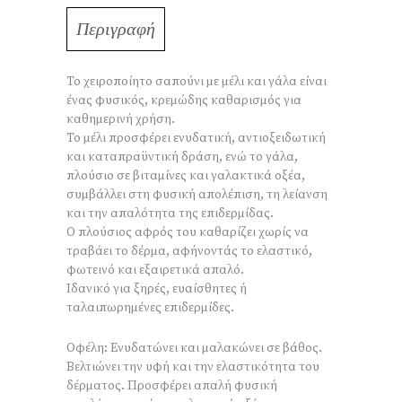
Περιγραφή
Το χειροποίητο σαπούνι με μέλι και γάλα είναι
ένας φυσικός, κρεμώδης καθαρισμός για
καθημερινή χρήση.
Το μέλι προσφέρει ενυδατική, αντιοξειδωτική
και καταπραϋντική δράση, ενώ το γάλα,
πλούσιο σε βιταμίνες και γαλακτικά οξέα,
συμβάλλει στη φυσική απολέπιση, τη λείανση
και την απαλότητα της επιδερμίδας.
Ο πλούσιος αφρός του καθαρίζει χωρίς να
τραβάει το δέρμα, αφήνοντάς το ελαστικό,
φωτεινό και εξαιρετικά απαλό.
Ιδανικό για ξηρές, ευαίσθητες ή
ταλαιπωρημένες επιδερμίδες.
Οφέλη: Ενυδατώνει και μαλακώνει σε βάθος.
Βελτιώνει την υφή και την ελαστικότητα του
δέρματος. Προσφέρει απαλή φυσική