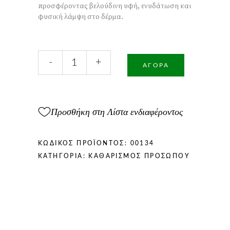
προσφέροντας βελούδινη υφή, ενυδάτωση και
φυσική λάμψη στο δέρμα.
Χειροποίητο
-
+
Σαπούνι
ΑΓΟΡΆ
με
Μέλι
και
Γάλα
Προσθήκη στη Λίστα ενδιαφέροντος
100gr
ποσότητα
ΚΩΔΙΚΌΣ ΠΡΟΪΌΝΤΟΣ:
00134
ΚΑΤΗΓΟΡΊΑ:
ΚΑΘΑΡΙΣΜΌΣ ΠΡΟΣΏΠΟΥ