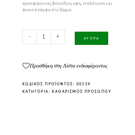
προσφέροντας βελούδινη υφή, ενυδάτωση και
φυσική λάμψη στο δέρμα.
Χειροποίητο
-
+
Σαπούνι
ΑΓΟΡΆ
με
Μέλι
και
Γάλα
Προσθήκη στη Λίστα ενδιαφέροντος
100gr
ποσότητα
ΚΩΔΙΚΌΣ ΠΡΟΪΌΝΤΟΣ:
00134
ΚΑΤΗΓΟΡΊΑ:
ΚΑΘΑΡΙΣΜΌΣ ΠΡΟΣΏΠΟΥ