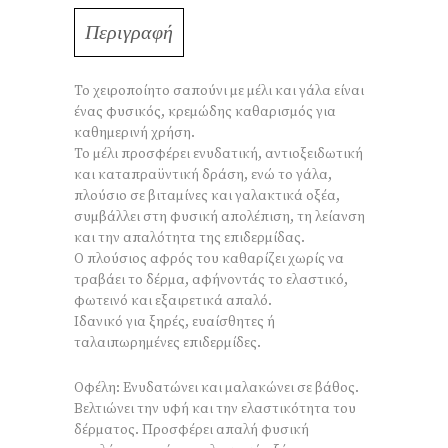
Περιγραφή
Το χειροποίητο σαπούνι με μέλι και γάλα είναι
ένας φυσικός, κρεμώδης καθαρισμός για
καθημερινή χρήση.
Το μέλι προσφέρει ενυδατική, αντιοξειδωτική
και καταπραϋντική δράση, ενώ το γάλα,
πλούσιο σε βιταμίνες και γαλακτικά οξέα,
συμβάλλει στη φυσική απολέπιση, τη λείανση
και την απαλότητα της επιδερμίδας.
Ο πλούσιος αφρός του καθαρίζει χωρίς να
τραβάει το δέρμα, αφήνοντάς το ελαστικό,
φωτεινό και εξαιρετικά απαλό.
Ιδανικό για ξηρές, ευαίσθητες ή
ταλαιπωρημένες επιδερμίδες.
Οφέλη: Ενυδατώνει και μαλακώνει σε βάθος.
Βελτιώνει την υφή και την ελαστικότητα του
δέρματος. Προσφέρει απαλή φυσική