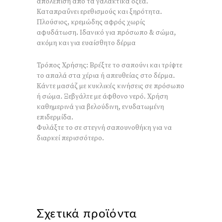
απολέπιση από τα γαλακτικά οξέα.
Καταπραΰνει ερεθισμούς και ξηρότητα.
Πλούσιος, κρεμώδης αφρός χωρίς
αφυδάτωση. Ιδανικό για πρόσωπο & σώμα,
ακόμη και για ευαίσθητο δέρμα
Τρόπος Χρήσης: Βρέξτε το σαπούνι και τρίψτε
το απαλά στα χέρια ή απευθείας στο δέρμα.
Κάντε μασάζ με κυκλικές κινήσεις σε πρόσωπο
ή σώμα. Ξεβγάλτε με άφθονο νερό. Χρήση
καθημερινά για βελούδινη, ενυδατωμένη
επιδερμίδα.
Φυλάξτε το σε στεγνή σαπουνοθήκη για να
διαρκεί περισσότερο.
Σχετικά προϊόντα