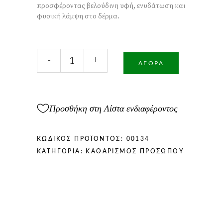
προσφέροντας βελούδινη υφή, ενυδάτωση και
φυσική λάμψη στο δέρμα.
Χειροποίητο
-
+
Σαπούνι
ΑΓΟΡΆ
με
Μέλι
και
Γάλα
Προσθήκη στη Λίστα ενδιαφέροντος
100gr
ποσότητα
ΚΩΔΙΚΌΣ ΠΡΟΪΌΝΤΟΣ:
00134
ΚΑΤΗΓΟΡΊΑ:
ΚΑΘΑΡΙΣΜΌΣ ΠΡΟΣΏΠΟΥ