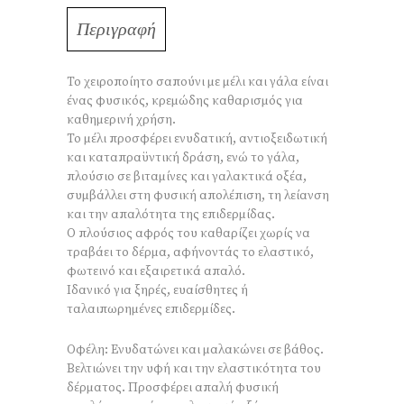
Περιγραφή
Το χειροποίητο σαπούνι με μέλι και γάλα είναι
ένας φυσικός, κρεμώδης καθαρισμός για
καθημερινή χρήση.
Το μέλι προσφέρει ενυδατική, αντιοξειδωτική
και καταπραϋντική δράση, ενώ το γάλα,
πλούσιο σε βιταμίνες και γαλακτικά οξέα,
συμβάλλει στη φυσική απολέπιση, τη λείανση
και την απαλότητα της επιδερμίδας.
Ο πλούσιος αφρός του καθαρίζει χωρίς να
τραβάει το δέρμα, αφήνοντάς το ελαστικό,
φωτεινό και εξαιρετικά απαλό.
Ιδανικό για ξηρές, ευαίσθητες ή
ταλαιπωρημένες επιδερμίδες.
Οφέλη: Ενυδατώνει και μαλακώνει σε βάθος.
Βελτιώνει την υφή και την ελαστικότητα του
δέρματος. Προσφέρει απαλή φυσική