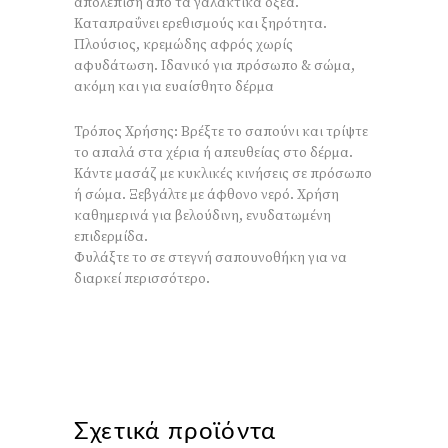
απολέπιση από τα γαλακτικά οξέα.
Καταπραΰνει ερεθισμούς και ξηρότητα.
Πλούσιος, κρεμώδης αφρός χωρίς
αφυδάτωση. Ιδανικό για πρόσωπο & σώμα,
ακόμη και για ευαίσθητο δέρμα
Τρόπος Χρήσης: Βρέξτε το σαπούνι και τρίψτε
το απαλά στα χέρια ή απευθείας στο δέρμα.
Κάντε μασάζ με κυκλικές κινήσεις σε πρόσωπο
ή σώμα. Ξεβγάλτε με άφθονο νερό. Χρήση
καθημερινά για βελούδινη, ενυδατωμένη
επιδερμίδα.
Φυλάξτε το σε στεγνή σαπουνοθήκη για να
διαρκεί περισσότερο.
Σχετικά προϊόντα