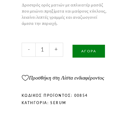
ΤΙΜΉ
ΤΙΜΉ
Δροσερός ορός ματιών με απλικατέρ μασάζ
ΕΊΝΑΙ:
ΕΊΝΑΙ:
που μειώνει πρηξίματα και μαύρους κύκλους,
13,80 €.
12,50 €.
λειαίνει λεπτές γραμμές και αναζωογονεί
άμεσα την περιοχή.
Serum
-
+
Eye
ΑΓΟΡΆ
Massager
15ml
ποσότητα
Προσθήκη στη Λίστα ενδιαφέροντος
ΚΩΔΙΚΌΣ ΠΡΟΪΌΝΤΟΣ:
00854
ΚΑΤΗΓΟΡΊΑ:
SERUM