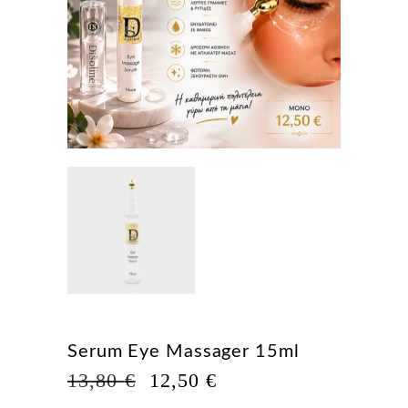
Serum Eye Massager 15ml
Η
Η
13,80
€
12,50
€
ΑΡΧΙΚΉ
ΤΡΈΧΟΥΣΑ