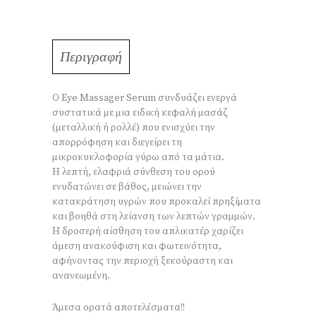
Περιγραφή
Ο Eye Massager Serum συνδυάζει ενεργά
συστατικά με μια ειδική κεφαλή μασάζ
(μεταλλική ή ρολλέ) που ενισχύει την
απορρόφηση και διεγείρει τη
μικροκυκλοφορία γύρω από τα μάτια.
Η λεπτή, ελαφριά σύνθεση του ορού
ενυδατώνει σε βάθος, μειώνει την
κατακράτηση υγρών που προκαλεί πρηξίματα
και βοηθά στη λείανση των λεπτών γραμμών.
Η δροσερή αίσθηση του απλικατέρ χαρίζει
άμεση ανακούφιση και φωτεινότητα,
αφήνοντας την περιοχή ξεκούραστη και
ανανεωμένη.
Άμεσα ορατά αποτελέσματα!!