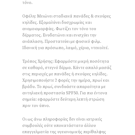
τόνο.
Οφέλη: Μειώνει σταδιακά πανάδες & σκούρες
κηλίδες. Εξομαλύνει δυσχρωμίες και
ανομοιομορφίες. Φωτίζει τον τόνο του
δέρματος. Ενυδατώνει και ενισχύει την
ανάπλαση. Προστατεύει με φυσικό φιλμ.
Ιδανική για πρόσωπο, λαιμό, χέρια, ντεκολτέ.
Τρόπος Χρήσης: Εφαρμόστε μικρή ποσότητα
σε καθαρό, στεγνό δέρμα. Κάντε απαλό μασάζ
στις περιοχές με πανάδες ή σκούρες κηλίδες.
Χρησιμοποιήστε 2 φορές την ημέρα, πρωί και
βράδυ. Το πρωί, συνδυάστε απαραίτητα με
αντηλιακή προστασία SPF50. Για πιο έντονα
σημεία: εφαρμόστε δεύτερη λεπτή στρώση
πριν τον ύπνο.
Οι ως άνω πληροφορίες δεν είναι ιατρικές
συμβουλές ούτε υποκατάστατο άλλου
επαγγελματία της υγειονομικής περίθαλψης