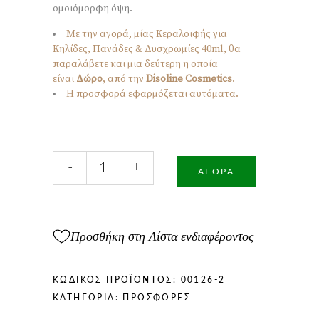
ομοιόμορφη όψη.
Mε την αγορά, μίας Κεραλοιφής για
Κηλίδες, Πανάδες & Δυσχρωμίες 40ml, θα
παραλάβετε και μια δεύτερη η οποία
είναι
Δώρο
, από την
Disoline Cosmetics
.
Η προσφορά εφαρμόζεται αυτόματα.
Κεραλοιφή
-
+
για
ΑΓΟΡΆ
Κηλίδες
,
Πανάδες
&
Προσθήκη στη Λίστα ενδιαφέροντος
Δυσχρωμίες
40ml
1+1
ΚΩΔΙΚΌΣ ΠΡΟΪΌΝΤΟΣ:
00126-2
Δώρο
ΚΑΤΗΓΟΡΊΑ:
ΠΡΟΣΦΟΡΈΣ
(2