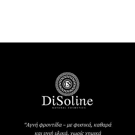
“Αγνή φροντίδα – με φυσικά, καθαρά
και υγιή υλικά, χωρίς χημικά