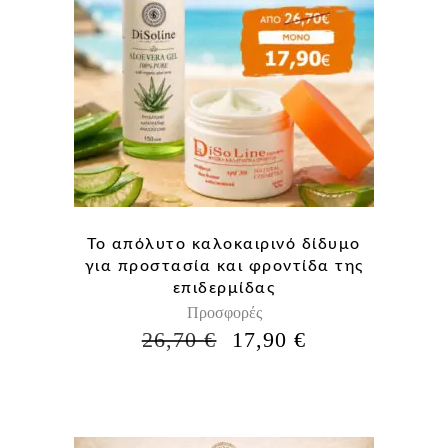
Το απόλυτο καλοκαιρινό δίδυμο
για προστασία και φροντίδα της
επιδερμίδας
Προσφορές
Η
Η
26,70
€
17,90
€
ΑΡΧΙΚΉ
ΤΡΈΧΟΥΣΑ
ΤΙΜΉ
ΤΙΜΉ
ΕΊΝΑΙ:
ΕΊΝΑΙ:
26,70 €.
17,90 €.