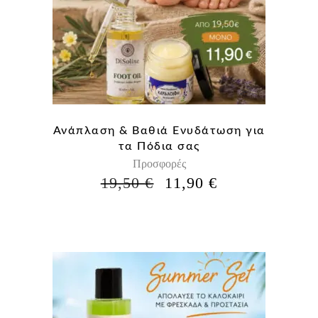
Ανάπλαση & Βαθιά Ενυδάτωση για
τα Πόδια σας
Προσφορές
Η
Η
19,50
€
11,90
€
ΑΡΧΙΚΉ
ΤΡΈΧΟΥΣΑ
ΤΙΜΉ
ΤΙΜΉ
ΕΊΝΑΙ:
ΕΊΝΑΙ:
19,50 €.
11,90 €.