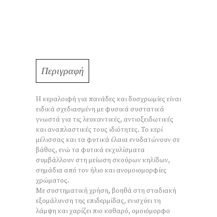
τεμάχια
στην
τιμή
του
ενός)
ποσότητα
Περιγραφή
Η κεραλοιφή για πανάδες και δυσχρωμίες είναι
ειδικά σχεδιασμένη με φυσικά συστατικά
γνωστά για τις λευκαντικές, αντιοξειδωτικές
και αναπλαστικές τους ιδιότητες. Το κερί
μέλισσας και τα φυτικά έλαια ενυδατώνουν σε
βάθος, ενώ τα φυτικά εκχυλίσματα
συμβάλλουν στη μείωση σκούρων κηλίδων,
σημάδια από τον ήλιο και ανομοιομορφίες
χρώματος.
Με συστηματική χρήση, βοηθά στη σταδιακή
εξομάλυνση της επιδερμίδας, ενισχύει τη
λάμψη και χαρίζει πιο καθαρό, ομοιόμορφο