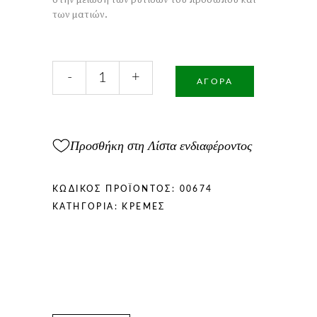
στην μείωση των ρυτίδων του προσώπου και
των ματιών.
Κρέμα
-
+
Red
ΑΓΟΡΆ
Scorpion
Btx
Effect
50ml
Προσθήκη στη Λίστα ενδιαφέροντος
ποσότητα
ΚΩΔΙΚΌΣ ΠΡΟΪΌΝΤΟΣ:
00674
ΚΑΤΗΓΟΡΊΑ:
ΚΡΈΜΕΣ