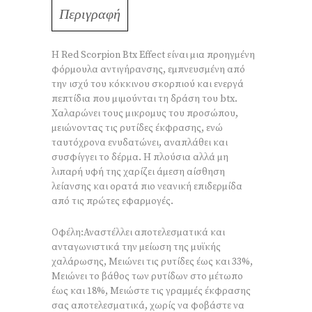
Περιγραφή
Η Red Scorpion Btx Effect είναι μια προηγμένη
φόρμουλα αντιγήρανσης, εμπνευσμένη από
την ισχύ του κόκκινου σκορπιού και ενεργά
πεπτίδια που μιμούνται τη δράση του btx.
Χαλαρώνει τους μικρομυς του προσώπου,
μειώνοντας τις ρυτίδες έκφρασης, ενώ
ταυτόχρονα ενυδατώνει, αναπλάθει και
συσφίγγει το δέρμα. Η πλούσια αλλά μη
λιπαρή υφή της χαρίζει άμεση αίσθηση
λείανσης και ορατά πιο νεανική επιδερμίδα
από τις πρώτες εφαρμογές.
Οφέλη:Αναστέλλει αποτελεσματικά και
ανταγωνιστικά την μείωση της μυϊκής
χαλάρωσης, Μειώνει τις ρυτίδες έως και 33%,
Μειώνει το βάθος των ρυτίδων στο μέτωπο
έως και 18%, Μειώστε τις γραμμές έκφρασης
σας αποτελεσματικά, χωρίς να φοβάστε να