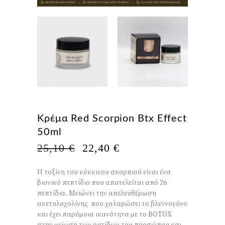
Κρέμα Red Scorpion Btx Effect
50ml
Η
Η
25,10
€
22,40
€
ΑΡΧΙΚΉ
ΤΡΈΧΟΥΣΑ
ΤΙΜΉ
ΤΙΜΉ
Η τοξίνη του κόκκινου σκορπιού είναι ένα
ΕΊΝΑΙ:
ΕΊΝΑΙ:
βιονικό πεπτίδιο που αποτελείται από 26
25,10 €.
22,40 €.
πεπτίδια. Μειώνει την απελευθέρωση
ακετυλοχολίνης που χαλαρώσει το βλεννογόνο
και έχει παρόμοια ικανότητα με το BOTOX