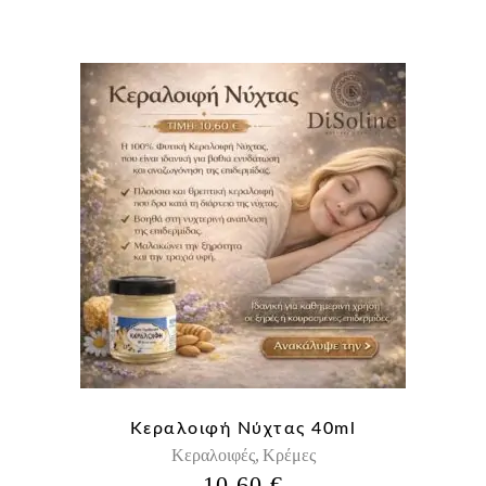
Κεραλοιφή Νύχτας 40ml
Κεραλοιφές
Κρέμες
,
10,60
€