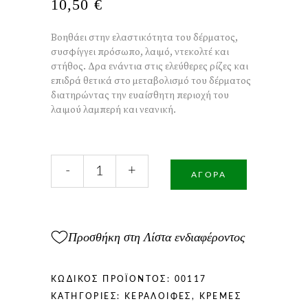
10,50
€
Βοηθάει στην ελαστικότητα του δέρματος,
συσφίγγει πρόσωπο, λαιμό, ντεκολτέ και
στήθος. Δρα ενάντια στις ελεύθερες ρίζες και
επιδρά θετικά στο μεταβολισμό του δέρματος
διατηρώντας την ευαίσθητη περιοχή του
λαιμού λαμπερή και νεανική.
Κεραλοιφή
-
+
για
ΑΓΟΡΆ
Ρυτίδες
Λαιμού
&
Ντεκολτέ
Προσθήκη στη Λίστα ενδιαφέροντος
40ml
ποσότητα
ΚΩΔΙΚΌΣ ΠΡΟΪΌΝΤΟΣ:
00117
ΚΑΤΗΓΟΡΊΕΣ:
ΚΕΡΑΛΟΙΦΈΣ
,
ΚΡΈΜΕΣ