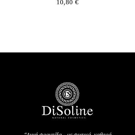
10,80
€
“Αγνή φροντίδα – με φυσικά, καθαρά