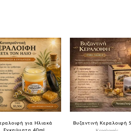
εραλοιφή για Ηλιακά
Βυζαντινή Κεραλοιφή 
Εγκαύματα 40ml
Κεραλοιφές