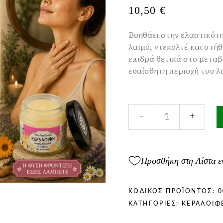
10,50
€
Βοηθάει στην ελαστικότ
λαιμό, ντεκολτέ και στήθ
επιδρά θετικά στο μετα
ευαίσθητη περιοχή του λ
Κεραλοιφή
-
+
για
Ρυτίδες
Λαιμού
&
Προσθήκη στη Λίστα ε
Ντεκολτέ
40ml
ποσότητα
ΚΩΔΙΚΌΣ ΠΡΟΪΌΝΤΟΣ:
0
ΚΑΤΗΓΟΡΊΕΣ:
ΚΕΡΑΛΟΙΦ