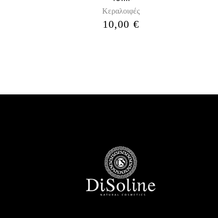
Κεραλοιφές
10,00
€