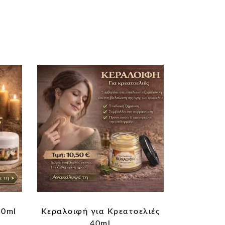
50ml
Κεραλοιφή για Κρεατοελιές
40ml