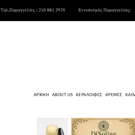
, , , , ,
Τηλ.Παραγγελίες : 210 881 2970
Εντοπισμός Παραγγελίας:
ΑΡΧΙΚΉ
ABOUT US
ΚΕΡΑΛΟΙΦΈΣ
ΚΡΈΜΕΣ
ΚΑΘ