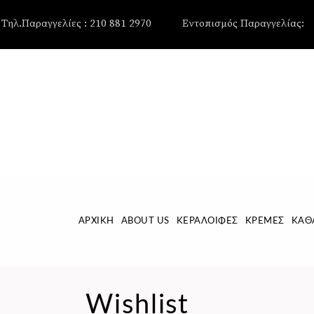
, , , , ,
Τηλ.Παραγγελίες : 210 881 2970
Εντοπισμός Παραγγελίας:
ΑΡΧΙΚΉ
ABOUT US
ΚΕΡΑΛΟΙΦΈΣ
ΚΡΈΜΕΣ
ΚΑΘ
Wishlist