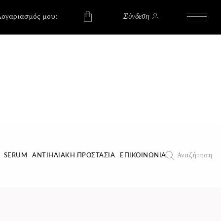
, , , , ,
, , , , ,
Λογαριασμός μου:
Σύνδεση
χουν προϊόντα στο
Αναζήτηση
SERUM
ΑΝΤΙΗΛΙΑΚΉ ΠΡΟΣΤΑΣΊΑ
ΕΠΙΚΟΙΝΩΝΊΑ