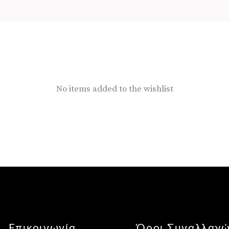
No items added to the wishlist
Επικοινωνία
Όροι Συναλλαγ