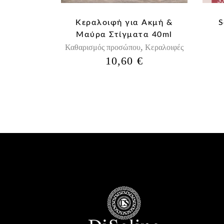
Κεραλοιφή για Aκμή &
S
Μαύρα Στίγματα 40ml
,
Καθαρισμός προσώπου
Κεραλοιφές
10,60
€