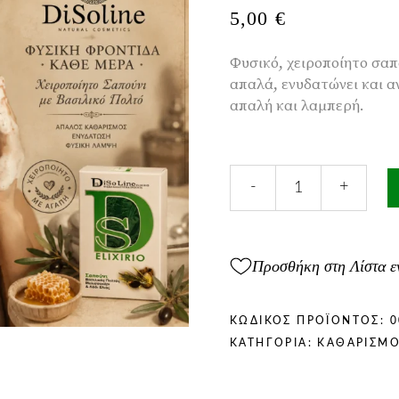
5,00
€
Φυσικό, χειροποίητο σαπ
απαλά, ενυδατώνει και α
απαλή και λαμπερή.
Χειροποίητο
-
+
Σαπούνι
με
Βασιλικό
Πολτό
Προσθήκη στη Λίστα ε
100gr
ποσότητα
ΚΩΔΙΚΌΣ ΠΡΟΪΌΝΤΟΣ:
0
ΚΑΤΗΓΟΡΊΑ:
ΚΑΘΑΡΙΣΜ