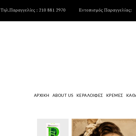
, , , , ,
Τηλ.Παραγγελίες : 210 881 2970
Εντοπισμός Παραγγελίας:
ΑΡΧΙΚΉ
ABOUT US
ΚΕΡΑΛΟΙΦΈΣ
ΚΡΈΜΕΣ
ΚΑΘ