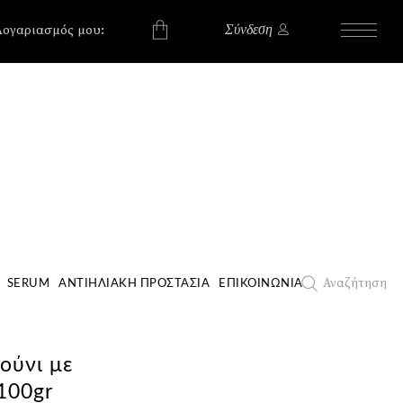
, , , , ,
, , , , ,
Λογαριασμός μου:
Σύνδεση
χουν προϊόντα στο
Αναζήτηση
SERUM
ΑΝΤΙΗΛΙΑΚΉ ΠΡΟΣΤΑΣΊΑ
ΕΠΙΚΟΙΝΩΝΊΑ
ούνι με
100gr