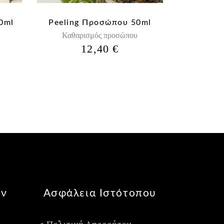
0ml
Peeling Προσώπου 50ml
Καθαρισμός προσώπου
Η
12,40
€
Ή
ΤΡΈΧΟΥΣΑ
ΤΙΜΉ
ΕΊΝΑΙ:
.
11,90 €.
ών
Ασφάλεια Ιστότοπου