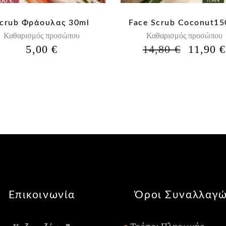
crub Φράουλας 30ml
Face Scrub Coconut15
Καθαρισμός προσώπου
Καθαρισμός προσώπου
Η
5,00
€
14,80
€
11,90
€
ΑΡΧΙΚ
ΤΙΜΉ
ΕΊΝΑΙ:
14,80 €
Επικοινωνία
Όροι Συναλλαγ