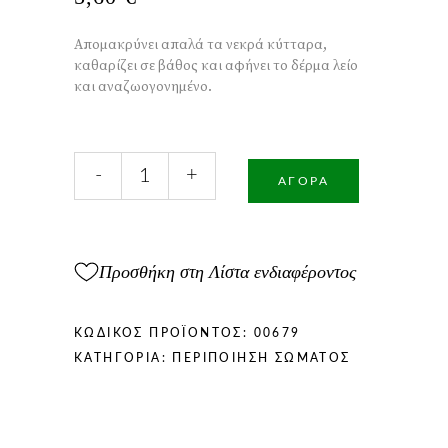
Απομακρύνει απαλά τα νεκρά κύτταρα,
καθαρίζει σε βάθος και αφήνει το δέρμα λείο
και αναζωογονημένο.
Σαπούνι
-
+
Απολέπισης
ΑΓΟΡΆ
Σώματος
100gr
ποσότητα
Προσθήκη στη Λίστα ενδιαφέροντος
ΚΩΔΙΚΌΣ ΠΡΟΪΌΝΤΟΣ:
00679
ΚΑΤΗΓΟΡΊΑ:
ΠΕΡΙΠΟΊΗΣΗ ΣΏΜΑΤΟΣ