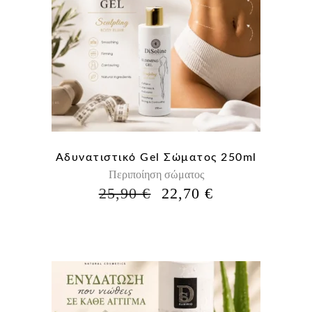
Αδυνατιστικό Gel Σώματος 250ml
Περιποίηση σώματος
Η
Η
25,90
€
22,70
€
ΑΡΧΙΚΉ
ΤΡΈΧΟΥΣΑ
ΤΙΜΉ
ΤΙΜΉ
ΕΊΝΑΙ:
ΕΊΝΑΙ:
25,90 €.
22,70 €.