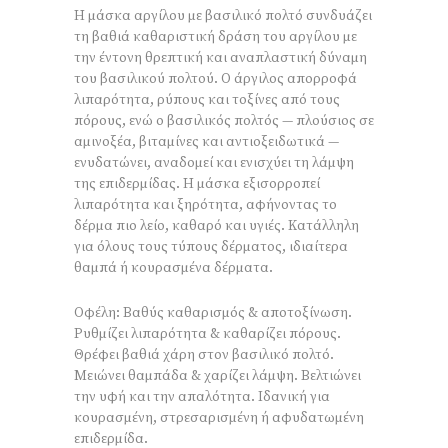
Η μάσκα αργίλου με βασιλικό πολτό συνδυάζει
τη βαθιά καθαριστική δράση του αργίλου με
την έντονη θρεπτική και αναπλαστική δύναμη
του βασιλικού πολτού. Ο άργιλος απορροφά
λιπαρότητα, ρύπους και τοξίνες από τους
πόρους, ενώ ο βασιλικός πολτός — πλούσιος σε
αμινοξέα, βιταμίνες και αντιοξειδωτικά —
ενυδατώνει, αναδομεί και ενισχύει τη λάμψη
της επιδερμίδας. Η μάσκα εξισορροπεί
λιπαρότητα και ξηρότητα, αφήνοντας το
δέρμα πιο λείο, καθαρό και υγιές. Κατάλληλη
για όλους τους τύπους δέρματος, ιδιαίτερα
θαμπά ή κουρασμένα δέρματα.
Οφέλη: Βαθύς καθαρισμός & αποτοξίνωση.
Ρυθμίζει λιπαρότητα & καθαρίζει πόρους.
Θρέφει βαθιά χάρη στον βασιλικό πολτό.
Μειώνει θαμπάδα & χαρίζει λάμψη. Βελτιώνει
την υφή και την απαλότητα. Ιδανική για
κουρασμένη, στρεσαρισμένη ή αφυδατωμένη
επιδερμίδα.