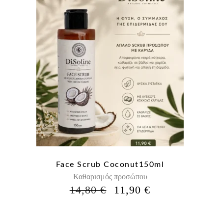
Face Scrub Coconut150ml
Καθαρισμός προσώπου
Η
Η
14,80
€
11,90
€
ΑΡΧΙΚΉ
ΤΡΈΧΟΥΣΑ
ΤΙΜΉ
ΤΙΜΉ