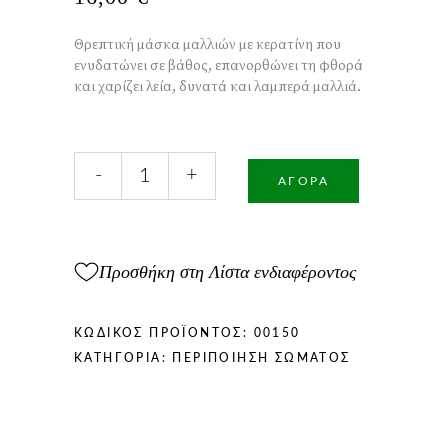
Θρεπτική μάσκα μαλλιών με κερατίνη που
ενυδατώνει σε βάθος, επανορθώνει τη φθορά
και χαρίζει λεία, δυνατά και λαμπερά μαλλιά.
Μάσκα
-
+
Μαλλιών
ΑΓΟΡΆ
με
Κερατίνη
300ml
ποσότητα
Προσθήκη στη Λίστα ενδιαφέροντος
ΚΩΔΙΚΌΣ ΠΡΟΪΌΝΤΟΣ:
00150
ΚΑΤΗΓΟΡΊΑ:
ΠΕΡΙΠΟΊΗΣΗ ΣΏΜΑΤΟΣ