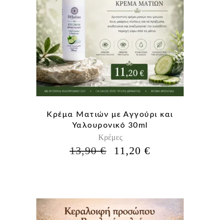
Κρέμα Ματιών με Αγγούρι και
Υαλουρονικό 30ml
Κρέμες
Η
Η
13,90
€
11,20
€
ΑΡΧΙΚΉ
ΤΡΈΧΟΥΣΑ
ΤΙΜΉ
ΤΙΜΉ
ΕΊΝΑΙ:
ΕΊΝΑΙ:
13,90 €.
11,20 €.