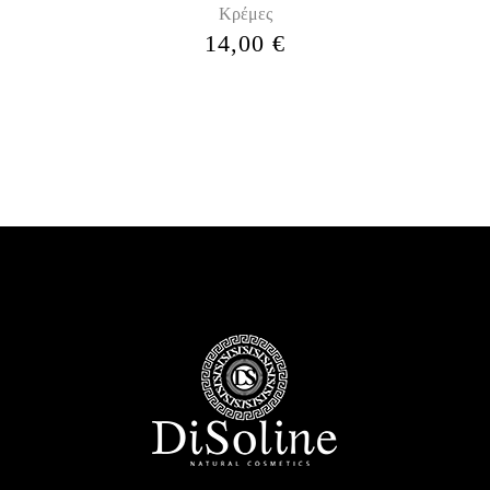
Κρέμες
14,00
€