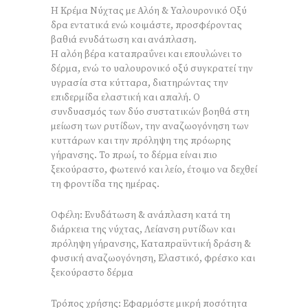
Η Κρέμα Νύχτας με Αλόη & Υαλουρονικό Οξύ
δρα εντατικά ενώ κοιμάστε, προσφέροντας
βαθιά ενυδάτωση και ανάπλαση.
Η αλόη βέρα καταπραΰνει και επουλώνει το
δέρμα, ενώ το υαλουρονικό οξύ συγκρατεί την
υγρασία στα κύτταρα, διατηρώντας την
επιδερμίδα ελαστική και απαλή. Ο
συνδυασμός των δύο συστατικών βοηθά στη
μείωση των ρυτίδων, την αναζωογόνηση των
κυττάρων και την πρόληψη της πρόωρης
γήρανσης. Το πρωί, το δέρμα είναι πιο
ξεκούραστο, φωτεινό και λείο, έτοιμο να δεχθεί
τη φροντίδα της ημέρας.
Οφέλη: Ενυδάτωση & ανάπλαση κατά τη
διάρκεια της νύχτας, Λείανση ρυτίδων και
πρόληψη γήρανσης, Καταπραϋντική δράση &
φυσική αναζωογόνηση, Ελαστικό, φρέσκο και
ξεκούραστο δέρμα
Τρόπος χρήσης: Εφαρμόστε μικρή ποσότητα