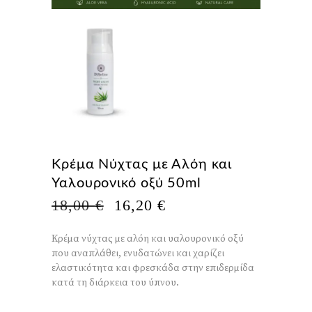
Κρέμα Νύχτας με Αλόη και
Υαλουρονικό οξύ 50ml
Η
Η
18,00
€
16,20
€
ΑΡΧΙΚΉ
ΤΡΈΧΟΥΣΑ
ΤΙΜΉ
ΤΙΜΉ
Κρέμα νύχτας με αλόη και υαλουρονικό οξύ
ΕΊΝΑΙ:
ΕΊΝΑΙ:
που αναπλάθει, ενυδατώνει και χαρίζει
18,00 €.
16,20 €.
ελαστικότητα και φρεσκάδα στην επιδερμίδα
κατά τη διάρκεια του ύπνου.