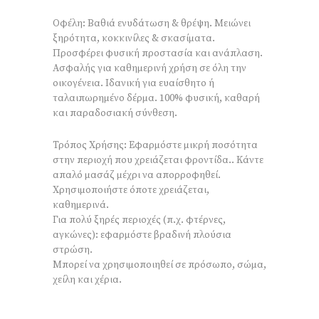
Οφέλη: Βαθιά ενυδάτωση & θρέψη. Μειώνει
ξηρότητα, κοκκινίλες & σκασίματα.
Προσφέρει φυσική προστασία και ανάπλαση.
Ασφαλής για καθημερινή χρήση σε όλη την
οικογένεια. Ιδανική για ευαίσθητο ή
ταλαιπωρημένο δέρμα. 100% φυσική, καθαρή
και παραδοσιακή σύνθεση.
Τρόπος Χρήσης: Εφαρμόστε μικρή ποσότητα
στην περιοχή που χρειάζεται φροντίδα.. Κάντε
απαλό μασάζ μέχρι να απορροφηθεί.
Χρησιμοποιήστε όποτε χρειάζεται,
καθημερινά.
Για πολύ ξηρές περιοχές (π.χ. φτέρνες,
αγκώνες): εφαρμόστε βραδινή πλούσια
στρώση.
Μπορεί να χρησιμοποιηθεί σε πρόσωπο, σώμα,
χείλη και χέρια.