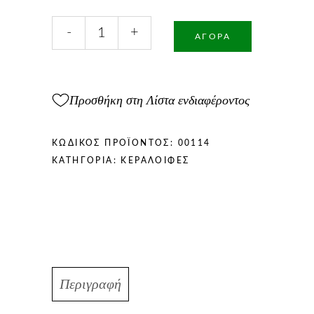
Γνήσια
-
+
Παραδοσιακή
ΑΓΟΡΆ
Κεραλοιφή
50ml
ποσότητα
Προσθήκη στη Λίστα ενδιαφέροντος
ΚΩΔΙΚΌΣ ΠΡΟΪΌΝΤΟΣ:
00114
ΚΑΤΗΓΟΡΊΑ:
ΚΕΡΑΛΟΙΦΈΣ
Περιγραφή