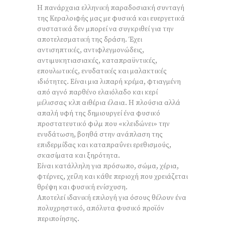
Η πανάρχαια ελληνική παραδοσιακή συνταγή
της Κεραλοιφής μας με φυσικά και ευεργετικά
συστατικά δεν μπορεί να συγκριθεί για την
αποτελεσματική της δράση. Έχει
αντισηπτικές, αντιφλεγμονώδεις,
αντιμυκητιασιακές, καταπραϋντικές,
επουλωτικές, ενυδατικές και μαλακτικές
ιδιότητες. Είναι μια λιπαρή κρέμα, φτιαγμένη
από αγνό παρθένο ελαιόλαδο και κερί
μέλισσας κλπ αιθέρια έλαια. Η πλούσια αλλά
απαλή υφή της δημιουργεί ένα φυσικό
προστατευτικό φιλμ που «κλειδώνει» την
ενυδάτωση, βοηθά στην ανάπλαση της
επιδερμίδας και καταπραΰνει ερεθισμούς,
σκασίματα και ξηρότητα.
Είναι κατάλληλη για πρόσωπο, σώμα, χέρια,
φτέρνες, χείλη και κάθε περιοχή που χρειάζεται
θρέψη και φυσική ενίσχυση.
Αποτελεί ιδανική επιλογή για όσους θέλουν ένα
πολυχρηστικό, απόλυτα φυσικό προϊόν
περιποίησης.