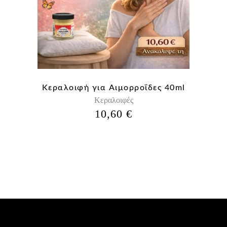
Κεραλοιφή για Aιμορροΐδες 40ml
Κεραλοιφές
10,60
€