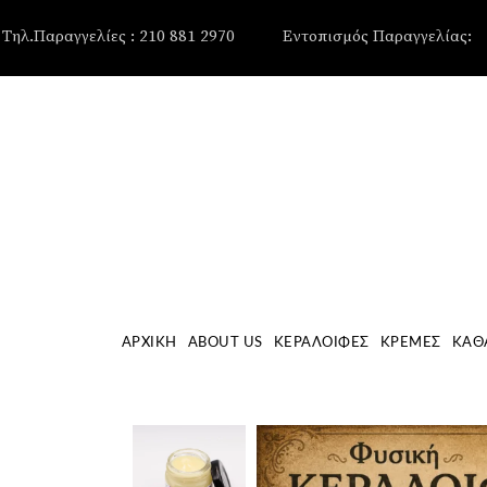
, , , , ,
Τηλ.Παραγγελίες : 210 881 2970
Εντοπισμός Παραγγελίας:
ΑΡΧΙΚΉ
ABOUT US
ΚΕΡΑΛΟΙΦΈΣ
ΚΡΈΜΕΣ
ΚΑΘ