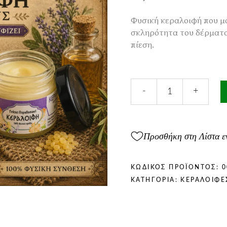
Φυσική κεραλοιφή που μα
σκληρότητα του δέρματο
πίεση.
Κεραλοιφή
-
+
για
Κάλους
40ml
ποσότητα
Προσθήκη στη Λίστα ε
ΚΩΔΙΚΌΣ ΠΡΟΪΌΝΤΟΣ:
0
ΚΑΤΗΓΟΡΊΑ:
ΚΕΡΑΛΟΙΦΈ