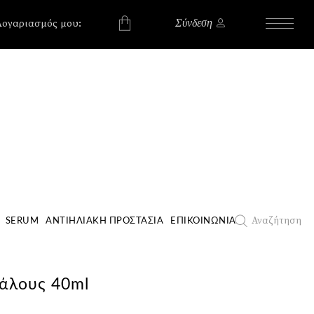
, , , , ,
, , , , ,
Λογαριασμός μου:
Σύνδεση
χουν προϊόντα στο
Αναζήτηση
SERUM
ΑΝΤΙΗΛΙΑΚΉ ΠΡΟΣΤΑΣΊΑ
ΕΠΙΚΟΙΝΩΝΊΑ
Κάλους 40ml