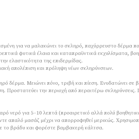
ιασμένη για να μαλακώνει το σκληρό, παχύρρευστο δέρμα πο
ρεπτικά φυτικά έλαια και καταπραϋντικά εκχυλίσματα, βοη
 την ελαστικότητα της επιδερμίδας.
ιακή απολέπιση και πρόληψη νέων σκληρύνσεων.
ρό δέρμα. Μειώνει πόνο, τριβή και πίεση. Ενυδατώνει σε 
η. Προστατεύει την περιοχή από περαιτέρω σκληρύνσεις. Ι
αρό νερό για 5–10 λεπτά (προαιρετικό αλλά πολύ βοηθητικ
τε απαλό μασάζ μέχρι να απορροφηθεί μερικώς. Χρησιμοπο
ε το βράδυ και φορέστε βαμβακερή κάλτσα.