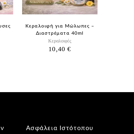
υσες
Κεραλοιφή για Μώλωπες –
Διαστρέματα 40ml
Κεραλοιφές
10,40
€
ών
Ασφάλεια Ιστότοπου