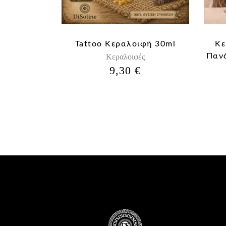
Tattoo Κεραλοιφή 30ml
Κε
Πανά
Κεραλοιφές
9,30
€