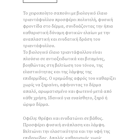
Το χειροποίητο σαπούνι με βιολογικό έλαιο
τριαντάφυλλου προσφέρει πολυτελή, φυσική
φροντίδα στο δέρμα, συνδυάζοντας την ήπια
καθαριστική δύναμη φυτικών ελαίων με την
αναπλαστική και ενυδατική δράση του
τριαντάφυλλου.
Το βιολογικό έλαιο τριαντάφυλλου είναι
πλούσιο σε αντιοξειδωτικά και βιταμίνες,
βοηθώντας στη βελτίωση του τόνου, της
ελαστικότητας και της λάμψης της
επιδερμίδας. Ο κρεμώδης αφρός του καθαρίζει
χωρίς να ξηραίνει, αφήνοντας το δέρμα
απαλό, αρωματισμένο και φωτεινό μετά από
κάθε χρήση. Ιδανικό για ευαίσθητο, ξηρό ή
ώριμο δέρμα.
Οφέλη: Θρέφει και ενυδατώνει σε βάθος.
Προσφέρει φυσική ανάπλαση και λάμψη.
Βελτιώνει την ελαστικότητα και την υφή της
επιδερμίδας. Απαλός καθαρισμός χωρίς