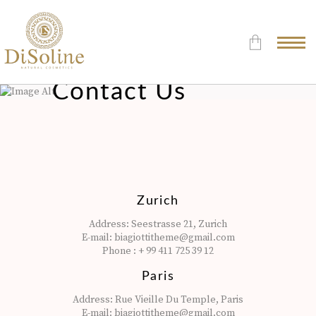
Contact Us
Δεν υπάρχουν προϊόντα στο
Καλάθι.
Zurich
Address:
Seestrasse 21, Zurich
E-mail:
biagiottitheme@gmail.com
Phone :
+ 99 411 725 39 12
Paris
Address:
Rue Vieille Du Temple, Paris
E-mail:
biagiottitheme@gmail.com